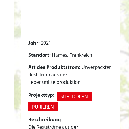
-
/
M
A
H
L
Jahr:
2021
W
Standort:
Harnes, Frankreich
E
R
Art des Produktstrom:
Unverpackter
Reststrom aus der
K
Lebensmittelproduktion
A
N
Projekttyp:
SHREDDERN
L
PÜRIEREN
A
G
Beschreibung
E
Die Restströme aus der