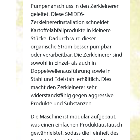
A
Pumpenanschluss in den Zerkleinerer
R
geleitet. Diese SMIDE6-
B
Zerkleinererinstallation schneidet
E
Kartoffelabfallprodukte in kleinere
I
Stücke. Dadurch wird dieser
T
organische Strom besser pumpbar
oder verarbeitbar. Die Zerkleinerer sind
U
sowohl in Einzel- als auch in
N
Doppelwellenausführung sowie in
G
Stahl und Edelstahl erhältlich. Dies
V
macht den Zerkleinerer sehr
O
widerstandsfähig gegen aggressive
N
Produkte und Substanzen.
K
A
Die Maschine ist modular aufgebaut,
was einen einfachen Produktaustausch
R
gewährleistet, sodass die Feinheit des
T