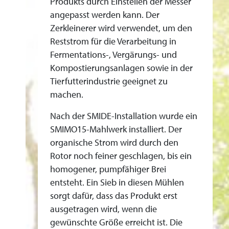
Produkts durch Einstellen der Messer
O
angepasst werden kann. Der
F
Zerkleinerer wird verwendet, um den
F
Reststrom für die Verarbeitung in
E
Fermentations-, Vergärungs- und
L
Kompostierungsanlagen sowie in der
R
Tierfutterindustrie geeignet zu
E
machen.
S
Nach der SMIDE-Installation wurde ein
T
SMIMO15-Mahlwerk installiert. Der
E
organische Strom wird durch den
N
Rotor noch feiner geschlagen, bis ein
homogener, pumpfähiger Brei
entsteht. Ein Sieb in diesen Mühlen
sorgt dafür, dass das Produkt erst
ausgetragen wird, wenn die
gewünschte Größe erreicht ist. Die