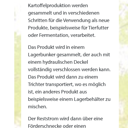
F
Kartoffelproduktion werden
R
gesammelt und in verschiedenen
A
Schritten für die Verwendung als neue
N
Produkte, beispielsweise für Tierfutter
K
oder Fermentation, verarbeitet.
R
Das Produkt wird in einem
E
Lagerbunker gesammelt, der auch mit
I
einem hydraulischen Deckel
C
vollständig verschlossen werden kann.
H
Das Produkt wird dann zu einem
Z
Trichter transportiert, wo es möglich
U
ist, ein anderes Produkt aus
R
beispielsweise einem Lagerbehälter zu
V
mischen.
E
Der Reststrom wird dann über eine
R
Förderschnecke oder einen