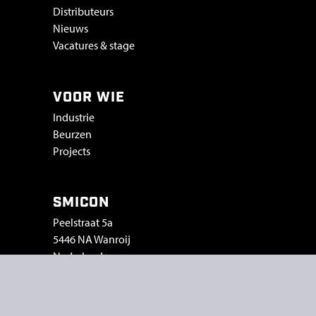
Distributeurs
Nieuws
Vacatures & stage
VOOR WIE
Industrie
Beurzen
Projects
SMICON
Peelstraat 5a
5446 NA Wanroij
Nederland
T
+31 (0)485 45 33 96
E
info@smicon.nl