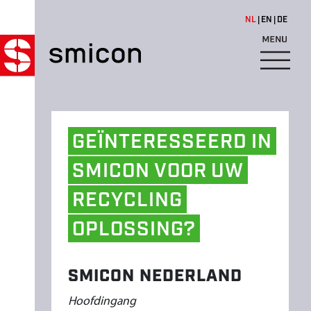
Overslaan en naar de inhoud 
NL
EN
DE
C
O
N
GEÏNTERESSEERD
IN
T
A
SMICON
VOOR
UW
C
RECYCLING
T
OPLOSSING?
SMICON NEDERLAND
Hoofdingang