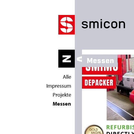
M
E
H
NAC
HR
C
TE
Messen
S
Alle
S
Impressum
E
Projekte
Messen
N