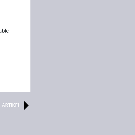
able
R
ARTIKEL