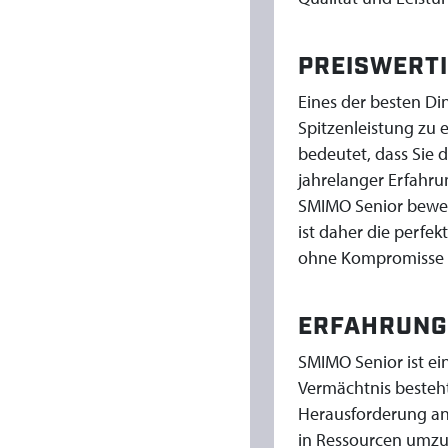
T
PREISWERT
P
Eines der besten Di
A
Spitzenleistung zu 
bedeutet, dass Sie d
C
jahrelanger Erfahrun
SMIMO Senior bewei
K
ist daher die perfek
ohne Kompromisse b
E
R
ERFAHRUNG 
SMIMO Senior ist ei
Vermächtnis besteht
Herausforderung anz
in Ressourcen umzu