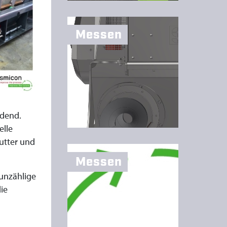
Messen
idend.
elle
futter und
Messen
 unzählige
ie