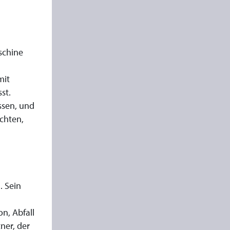
schine
mit
st.
ssen, und
öchten,
. Sein
n, Abfall
ner, der