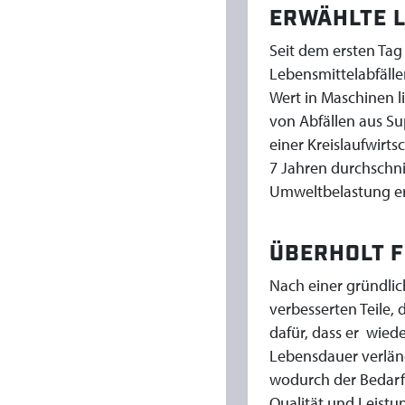
R
ERWÄHLTE 
F
Seit dem ersten Tag
Lebensmittelabfälle
A
Wert in Maschinen li
von Abfällen aus S
H
einer Kreislaufwirts
7 Jahren durchschnit
R
Umweltbelastung erh
E
ÜBERHOLT 
N
Nach einer gründlic
E
verbesserten Teile,
dafür, dass er wied
E
Lebensdauer verläng
wodurch der Bedarf 
N
Qualität und Leistu