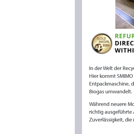
N
I
O
R
:
In der Welt der Rec
D
Hier kommt SMIMO Se
Entpackmaschine, die
E
Biogas umwandelt.
Während neuere Mode
R
richtig ausgeführte
E
Zuverlässigkeit, die