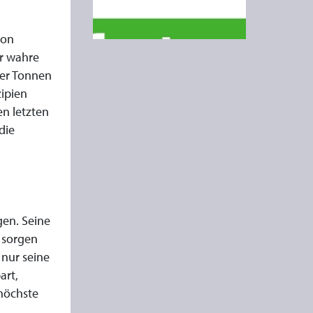
von
er wahre
 er Tonnen
ipien
en letzten
die
gen. Seine
e sorgen
 nur seine
art,
höchste