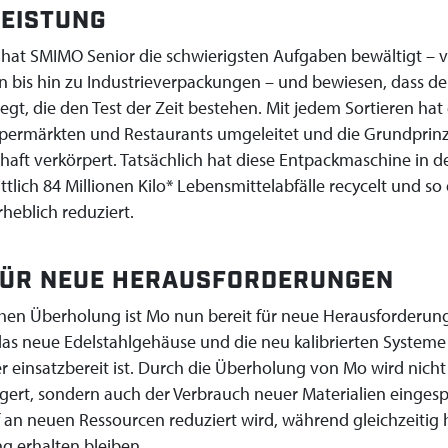
LEISTUNG
 hat SMIMO Senior die schwierigsten Aufgaben bewältigt – 
n bis hin zu Industrieverpackungen – und bewiesen, dass d
egt, die den Test der Zeit bestehen. Mit jedem Sortieren hat
upermärkten und Restaurants umgeleitet und die Grundprinz
chaft verkörpert. Tatsächlich hat diese Entpackmaschine in d
tlich 84 Millionen Kilo* Lebensmittelabfälle recycelt und so 
eblich reduziert.
FÜR NEUE HERAUSFORDERUNGEN
hen Überholung ist Mo nun bereit für neue Herausforderun
 das neue Edelstahlgehäuse und die neu kalibrierten System
er einsatzbereit ist. Durch die Überholung von Mo wird nicht
ert, sondern auch der Verbrauch neuer Materialien eingesp
an neuen Ressourcen reduziert wird, während gleichzeitig 
ng erhalten bleiben.