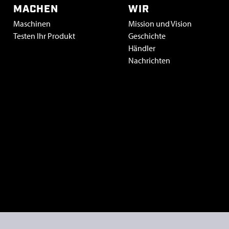
MACHEN
WIR
Maschinen
Mission und Vision
Testen Ihr Produkt
Geschichte
Händler
Nachrichten
Vacatures & stage
 policy
allgemeine geschäftsbedingungen metaalunie
inkoopvoorwaa