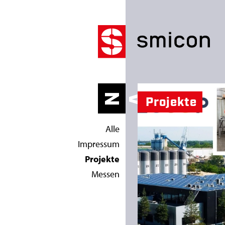
P
R
H
NAC
HR
C
TE
Projekte
O
Alle
J
Impressum
E
Projekte
Messen
K
T