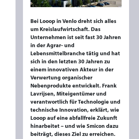
:
V
O
Bei Looop in Venlo dreht sich alles
M
um Kreislaufwirtschaft. Das
R
Unternehmen ist seit fast 30 Jahren
in der Agrar- und
E
Lebensmittelbranche tätig und hat
S
sich in den letzten 30 Jahren zu
T
einem innovativen Akteur in der
S
Verwertung organischer
T
Nebenprodukte entwickelt. Frank
R
Lavrijsen, Miteigentümer und
O
verantwortlich für Technologie und
M
technische Innovation, erklärt, wie
Z
Looop auf eine abfallfreie Zukunft
U
hinarbeitet – und wie Smicon dazu
M
beiträgt, dieses Ziel zu erreichen.