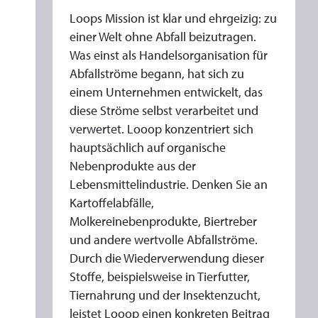
W
Loops Mission ist klar und ehrgeizig: zu
E
einer Welt ohne Abfall beizutragen.
R
Was einst als Handelsorganisation für
T
Abfallströme begann, hat sich zu
V
einem Unternehmen entwickelt, das
O
diese Ströme selbst verarbeitet und
L
verwertet. Looop konzentriert sich
L
hauptsächlich auf organische
E
Nebenprodukte aus der
N
Lebensmittelindustrie. Denken Sie an
Kartoffelabfälle,
P
Molkereinebenprodukte, Biertreber
R
und andere wertvolle Abfallströme.
O
Durch die Wiederverwendung dieser
D
Stoffe, beispielsweise in Tierfutter,
U
Tiernahrung und der Insektenzucht,
K
leistet Looop einen konkreten Beitrag