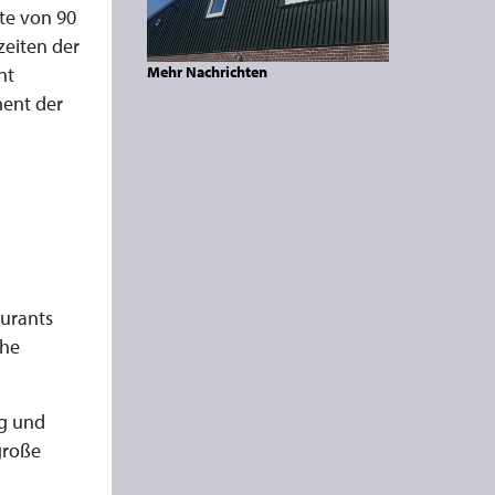
te von 90
zeiten der
Mehr Nachrichten
nt
ment der
aurants
che
g und
große