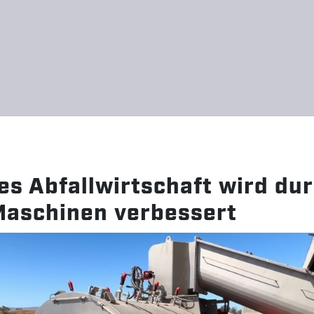
Direkt zum Inhalt
N
I
es Abfallwirtschaft wird du
aschinen verbessert