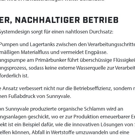
ER, NACHHALTIGER BETRIEB
e Systemdesign sorgt für einen nahtlosen Durchsatz:
 Pumpen und Lagertanks zwischen den Verarbeitungsschritt
hmäßigen Materialfluss und vermeidet Engpässe.
ungspumpe am Primärbunker führt überschüssige Flüssigkei
ngsprozess, sodass keine externe Wasserquelle zur Verarbei
orderlich ist.
te Ansatz verbessert nicht nur die Betriebseffizienz, sondern
hen Fußabdruck von Sunnyvale.
von Sunnyvale produzierte organische Schlamm wird an
ngsanlagen geschickt, wo er zur Produktion erneuerbarer E
jekt ist ein Beispiel dafür, wie die innovativen Lösungen vo
fen können, Abfall in Wertstoffe umzuwandeln und eine