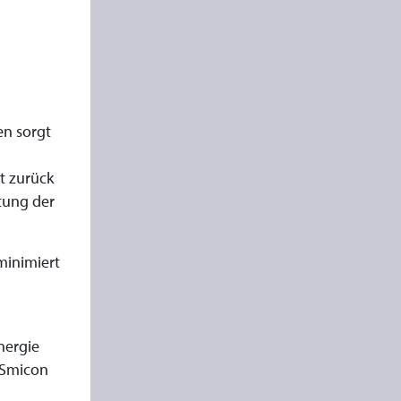
en sorgt
t zurück
tung der
 minimiert
nergie
n Smicon