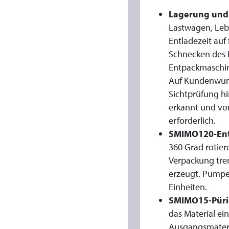
Lagerung und
W
Lastwagen, Lebe
I
Entladezeit auf
Schnecken des 
R
Entpackmaschin
Auf Kundenwuns
D
Sichtprüfung hi
erkannt und vom
D
erforderlich.
SMIMO120-En
U
360 Grad rotier
Verpackung tre
R
erzeugt. Pumpe
C
Einheiten.
SMIMO15-Püri
H
das Material ei
Ausgangsmateri