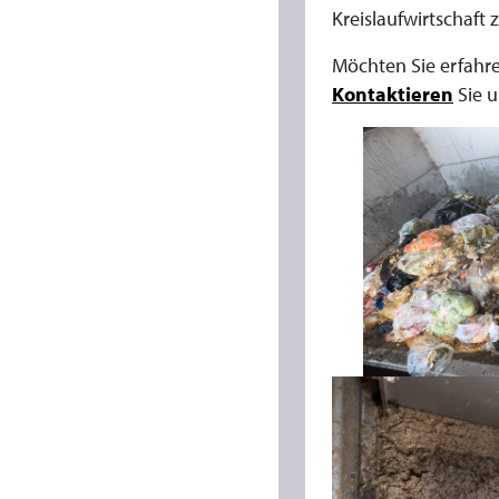
S
Kreislaufwirtschaft 
C
Möchten Sie erfahre
Kontaktieren
Sie u
H
I
N
E
N
V
E
R