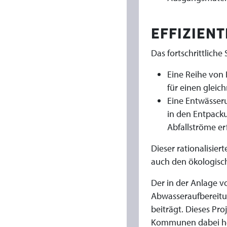
S
M
EFFIZIENT
Das fortschrittlich
I
Eine Reihe von
C
für einen gleic
Eine Entwässer
O
in den Entpacku
Abfallströme erf
N
Dieser rationalisier
-
auch den ökologisc
M
Der in der Anlage 
Abwasseraufbereitu
A
beiträgt. Dieses Pro
Kommunen dabei hel