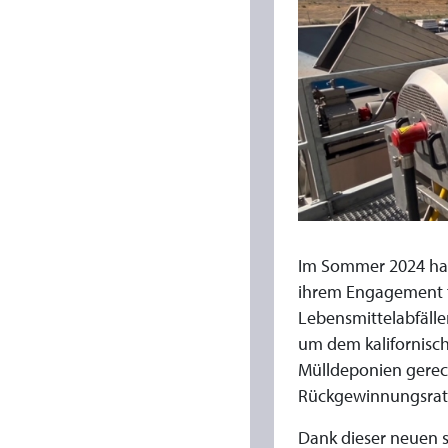
L
E
S
A
B
F
Im Sommer 2024 hat 
ihrem Engagement f
A
Lebensmittelabfäll
um dem kalifornisc
L
Mülldeponien gerech
Rückgewinnungsrate
L
Dank dieser neuen s