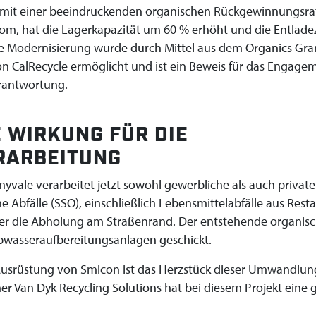
mit einer beeindruckenden organischen Rückgewinnungsra
om, hat die Lagerkapazität um 60 % erhöht und die Entlade
se Modernisierung wurde durch Mittel aus dem Organics Gra
on CalRecycle ermöglicht und ist ein Beweis für das Engage
rantwortung.
 WIRKUNG FÜR DIE
RARBEITUNG
yvale verarbeitet jetzt sowohl gewerbliche als auch private
e Abfälle (SSO), einschließlich Lebensmittelabfälle aus Rest
er die Abholung am Straßenrand. Der entstehende organis
wasseraufbereitungsanlagen geschickt.
srüstung von Smicon ist das Herzstück dieser Umwandlun
ner Van Dyk Recycling Solutions hat bei diesem Projekt eine 