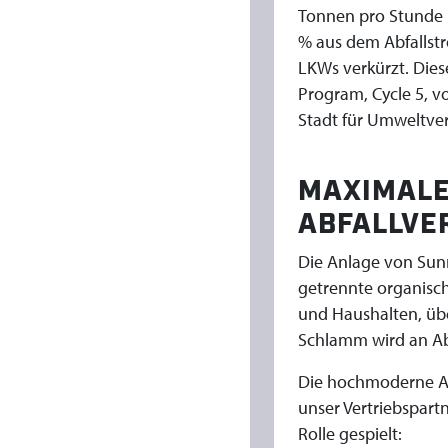
W
Tonnen pro Stunde 
% aus dem Abfallstr
I
LKWs verkürzt. Die
R
Program, Cycle 5, v
Stadt für Umweltve
T
MAXIMALE
S
ABFALLVE
C
Die Anlage von Sunn
H
getrennte organisch
und Haushalten, üb
A
Schlamm wird an Ab
F
Die hochmoderne Au
unser Vertriebspart
T
Rolle gespielt: