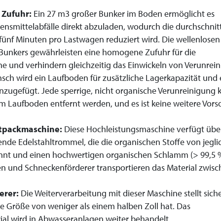
 Zufuhr:
Ein 27 m3 großer Bunker im Boden ermöglicht es
nsmittelabfälle direkt abzuladen, wodurch die durchschnitt
 fünf Minuten pro Lastwagen reduziert wird. Die wellenlosen
Bunkers gewährleisten eine homogene Zufuhr für die
e und verhindern gleichzeitig das Einwickeln von Verunrei
ch wird ein Laufboden für zusätzliche Lagerkapazität und 
nzugefügt. Jede sperrige, nicht organische Verunreinigung k
 Laufboden entfernt werden, und es ist keine weitere Vors
tpackmaschine:
Diese Hochleistungsmaschine verfügt übe
ende Edelstahltrommel, die die organischen Stoffe von jegli
nnt und einen hochwertigen organischen Schlamm (> 99,5 
n und Schneckenförderer transportieren das Material zwis
erer:
Die Weiterverarbeitung mit dieser Maschine stellt siche
ne Größe von weniger als einem halben Zoll hat. Das
al wird in Abwasseranlagen weiter behandelt.