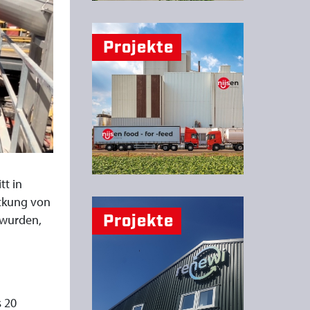
Projekte
tt in
ackung von
Projekte
 wurden,
s 20