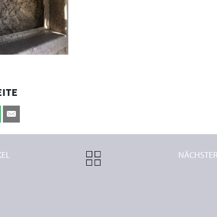
EITE
KEL
ALL
NÄCHSTE
ARTICLES