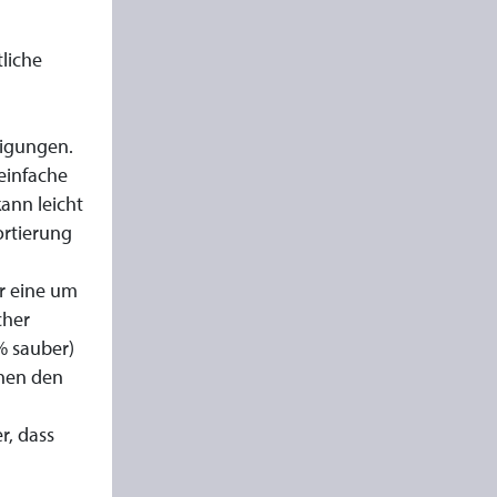
liche
nigungen.
einfache
ann leicht
ortierung
r eine um
cher
% sauber)
chen den
r, dass