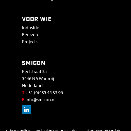
VOOR WIE
Industrie
Beurzen
Projects
SMICON
Peelstraat 5a
5446 NA Wanroij
Nederland
T
+31 (0)485 45 33 96
E
info@smicon.nl
COPYRIGHT MENU
privacy policy
metaalunievoorwaarden
inkoopvoorwaarden