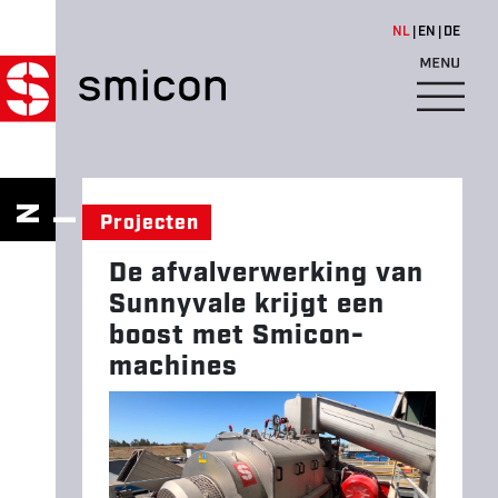
Overslaan en naar de inhoud 
NL
EN
DE
D
E
A
W
N
EU
S
Projecten
F
I
V
De afvalverwerking van
A
Sunnyvale krijgt een
L
boost met Smicon-
V
machines
E
R
W
E