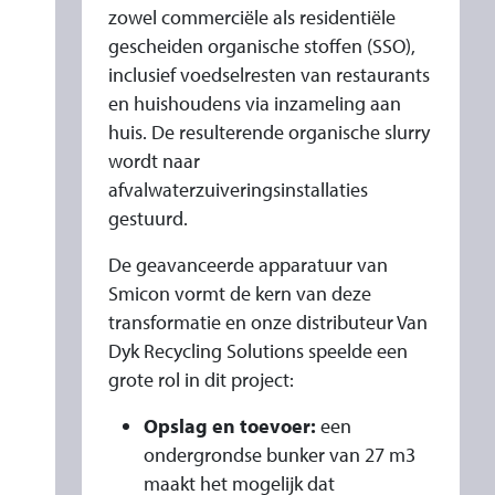
E
zowel commerciële als residentiële
T
gescheiden organische stoffen (SSO),
S
inclusief voedselresten van restaurants
M
en huishoudens via inzameling aan
I
huis. De resulterende organische slurry
wordt naar
C
afvalwaterzuiveringsinstallaties
O
gestuurd.
N
-
De geavanceerde apparatuur van
M
Smicon vormt de kern van deze
A
transformatie en onze distributeur Van
C
Dyk Recycling Solutions speelde een
H
grote rol in dit project:
I
Opslag en toevoer:
een
N
ondergrondse bunker van 27 m3
E
maakt het mogelijk dat