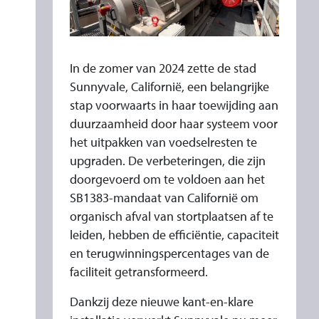
R
K
I
N
In de zomer van 2024 zette de stad
G
Sunnyvale, Californië, een belangrijke
V
stap voorwaarts in haar toewijding aan
duurzaamheid door haar systeem voor
A
het uitpakken van voedselresten te
N
upgraden. De verbeteringen, die zijn
S
doorgevoerd om te voldoen aan het
U
SB1383-mandaat van Californië om
N
organisch afval van stortplaatsen af ​​te
N
leiden, hebben de efficiëntie, capaciteit
Y
en terugwinningspercentages van de
V
faciliteit getransformeerd.
A
Dankzij deze nieuwe kant-en-klare
L