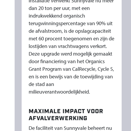
installatie verwerkt Sunnyvale nu meer
E
dan 20 ton per uur, met een
K
indrukwekkend organisch
R
terugwinningspercentage van 90% uit
I
de afvalstroom, is de opslagcapaciteit
J
met 60 procent toegenomen en zijn de
G
lostijden van vrachtwagens verkort.
T
Deze upgrade werd mogelijk gemaakt
E
door financiering van het Organics
E
Grant Program van CalRecycle, Cycle 5,
N
en is een bewijs van de toewijding van
B
de stad aan
milieuverantwoordelijkheid.
O
O
S
MAXIMALE IMPACT VOOR
T
AFVALVERWERKING
M
De faciliteit van Sunnyvale beheert nu