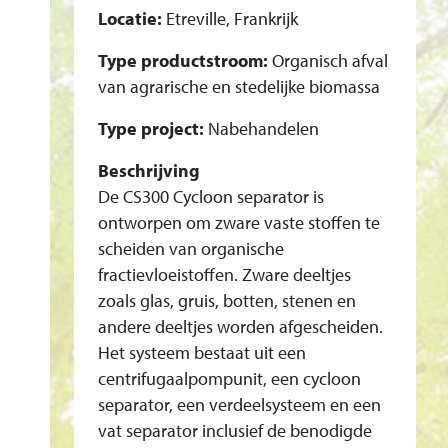
G
Locatie:
Etreville, Frankrijk
S
Type productstroom:
Organisch afval
I
van agrarische en stedelijke biomassa
N
S
Type project:
Nabehandelen
T
Beschrijving
A
De CS300 Cycloon separator is
L
ontworpen om zware vaste stoffen te
L
scheiden van organische
A
fractievloeistoffen. Zware deeltjes
T
zoals glas, gruis, botten, stenen en
I
andere deeltjes worden afgescheiden.
E
Het systeem bestaat uit een
C
centrifugaalpompunit, een cycloon
S
separator, een verdeelsysteem en een
3
vat separator inclusief de benodigde