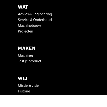
G
WAT
A
Advies & Engineering
S
Service & Onderhoud
O
Machinebouw
P
Projecten
W
E
MAKEN
K
K
Machines
Test je product
I
N
G
WIJ
Missie & visie
Historie
Distributeurs
Nieuws