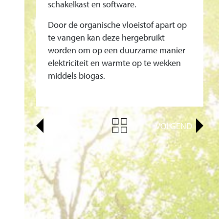
0
schakelkast en software.
0
Door de organische vloeistof apart op
F
te vangen kan deze hergebruikt
R
worden om op een duurzame manier
A
elektriciteit en warmte op te wekken
N
middels biogas.
K
R
I
VORIG
VOLGEND
J
K
V
O
O
R
E