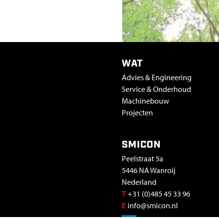
R
H
E
WAT
Advies & Engineering
T
Service & Onderhoud
Machinebouw
V
Projecten
E
SMICON
R
Peelstraat 5a
5446 NA Wanroij
W
Nederland
T
+31 (0)485 45 33 96
E
E
info@smicon.nl