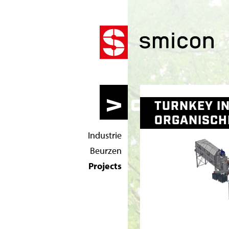
T
U
W
TURNKEY IN
VOOR
I
R
ORGANISCH
Industrie
N
Beurzen
K
Projects
E
Y