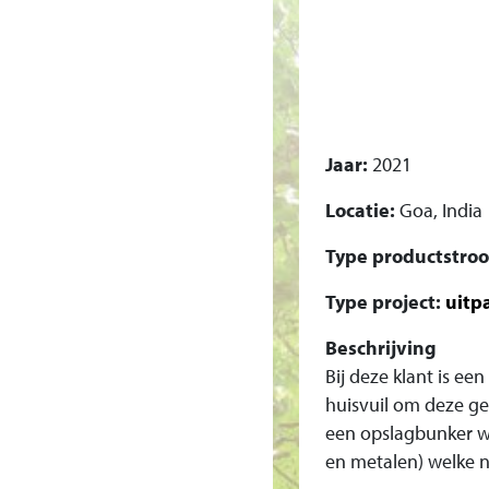
I
N
S
Jaar:
2021
T
Locatie:
Goa, India
A
Type productstro
L
Type project:
uitp
L
Beschrijving
Bij deze klant is ee
A
huisvuil om deze ge
T
een opslagbunker w
en metalen) welke n