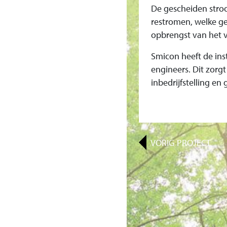
I
De gescheiden stro
restromen, welke ges
E
opbrengst van het ve
I
Smicon heeft de inst
engineers. Dit zorgt
N
inbedrijfstelling en 
D
I
VORIG
PROJECT
A
V
O
O