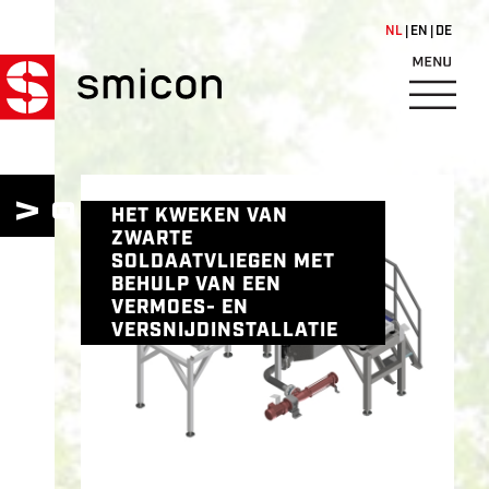
Overslaan en naar de inhoud 
NL
EN
DE
H
E
T
W
VOOR
E
HET KWEKEN VAN
K
I
ZWARTE
W
SOLDAATVLIEGEN MET
E
BEHULP VAN EEN
VERMOES- EN
K
VERSNIJDINSTALLATIE
E
N
V
A
N