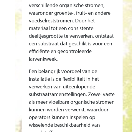
E
verschillende organische stromen,
E
waaronder groente-, fruit- en andere
N
voedselreststromen. Door het
V
materiaal tot een consistente
E
deeltjesgrootte te verwerken, ontstaat
R
een substraat dat geschikt is voor een
efficiënte en gecontroleerde
M
larvenkweek.
O
E
Een belangrijk voordeel van de
S
installatie is de flexibiliteit in het
-
verwerken van uiteenlopende
E
substraatsamenstellingen. Zowel vaste
N
als meer vloeibare organische stromen
V
kunnen worden verwerkt, waardoor
operators kunnen inspelen op
E
wisselende beschikbaarheid van
R