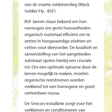
E
van de zwarte soldatenvlieg (Black
G
Soldier Fly - BSF).
E
BSF-larven staan bekend om hun
N
vermogen om grote hoeveelheden
M
organisch materiaal efficiënt om te
E
zetten in hoogwaardige eiwitten en
T
vetten voor diervoeder. De kwaliteit en
B
samenstelling van het aangeboden
E
substraat spelen hierbij een cruciale
H
rol. Om een optimale opname door de
U
larven mogelijk te maken, moeten
L
organische reststromen worden
P
verkleind tot een homogene en goed
V
verteerbare massa.
A
De Smicon-installatie zorgt voor het
N
verkleinen en conditioneren van