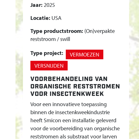
Z
Jaar:
2025
W
Locatie:
USA
A
R
Type productstroom:
(On)verpakte
T
reststroom / swill
E
Type project:
S
VERMOEZEN
O
VERSNIJDEN
L
VOORBEHANDELING VAN
D
ORGANISCHE RESTSTROMEN
A
VOOR INSECTENKWEEK
A
Voor een innovatieve toepassing
T
binnen de insectenkweekindustrie
V
heeft Smicon een installatie geleverd
L
voor de voorbereiding van organische
I
reststromen als substraat voor larven