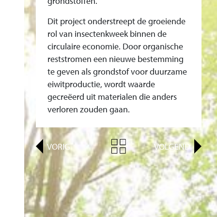
grondstoffen.
S
N
Dit project onderstreept de groeiende
I
rol van insectenkweek binnen de
J
circulaire economie. Door organische
D
reststromen een nieuwe bestemming
I
te geven als grondstof voor duurzame
eiwitproductie, wordt waarde
N
gecreëerd uit materialen die anders
S
verloren zouden gaan.
T
A
L
VORIG
VOLGEND
L
A
T
I
E