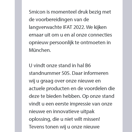
I
F
Smicon is momenteel druk bezig met
A
de voorbereidingen van de
T
langverwachte IFAT 2022. We kijken
ernaar uit om u en al onze connecties
2
opnieuw persoonlijk te ontmoeten in
0
München.
2
2
U vindt onze stand in hal B6
standnummer 505. Daar informeren
wij u graag over onze nieuwe en
actuele producten en de voordelen die
deze te bieden hebben. Op onze stand
vindt u een eerste impressie van onze
nieuwe en innovatieve uitpak
oplossing, die u niet wilt missen!
Tevens tonen wij u onze nieuwe