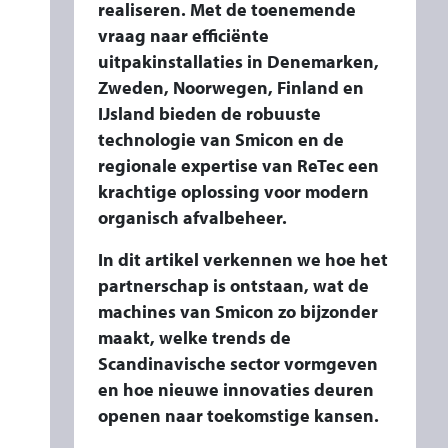
O
realiseren. Met de toenemende
V
vraag naar efficiënte
uitpakinstallaties in Denemarken,
A
Zweden, Noorwegen, Finland en
T
IJsland bieden de robuuste
I
technologie van Smicon en de
E
regionale expertise van ReTec een
E
krachtige oplossing voor modern
N
organisch afvalbeheer.
G
R
In dit artikel verkennen we hoe het
partnerschap is ontstaan, wat de
O
machines van Smicon zo bijzonder
E
maakt, welke trends de
I
Scandinavische sector vormgeven
I
en hoe nieuwe innovaties deuren
N
openen naar toekomstige kansen.
S