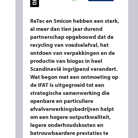
P
A
R
ReTec en Smicon hebben een sterk,
T
al meer dan tien jaar durend
N
partnerschap opgebouwd dat de
recycling van voedselafval, het
E
ontdoen van verpakkingen en de
R
productie van biogas in heel
S
Scandinavië ingrijpend verandert.
C
Wat begon met een ontmoeting op
H
de IFAT is uitgegroeid tot een
A
strategische samenwerking die
P
openbare en particuliere
,
afvalverwerkingsbedrijven helpt
I
om een hogere outputkwaliteit,
N
lagere onderhoudskosten en
N
betrouwbaardere prestaties te