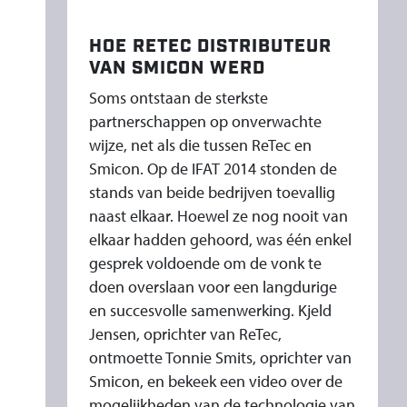
C
A
HOE RETEC DISTRIBUTEUR
N
VAN SMICON WERD
D
Soms ontstaan de sterkste
I
partnerschappen op onverwachte
N
wijze, net als die tussen ReTec en
A
Smicon. Op de IFAT 2014 stonden de
V
stands van beide bedrijven toevallig
I
naast elkaar. Hoewel ze nog nooit van
Ë
elkaar hadden gehoord, was één enkel
gesprek voldoende om de vonk te
doen overslaan voor een langdurige
en succesvolle samenwerking. Kjeld
Jensen, oprichter van ReTec,
ontmoette Tonnie Smits, oprichter van
Smicon, en bekeek een video over de
mogelijkheden van de technologie van